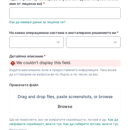
име от лиценза ви)
*
(required)
Как да намеря данни за лиценза си?
На каква операционна система е инсталирано решението ви
*
(requi
Детайлно описание
*
(required)
We couldn't display this field.
Бъдете максимално ясни в предоставената информация. Така може
да отговорим на въпроса ви по-бързо и по-лесно за вас.
Прикачете файл
Drag and drop files, paste screenshots, or browse
Browse
Ще ни помогнете, ако ни изпратите скрийншоти, логове и др.
Как да
направите скрийншот, вижте тук
.
Как да съберете логове, вижте тук
.
Може да прикачите и повече от един файл.