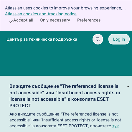
Atlassian uses cookies to improve your browsing experience,
perform analytics and research, and conduct advertising.
Atlassian cookies and tracking notice
, (opens new window)
Accept all cookies to indicate that you agree to our use of
Accept all
Only necessary
Preferences
cookies on your device.
Център за техническа поддръжка
Log in
Skip to Main Content
Виждате съобщение "The referenced license is
not accessible” или “Insufficient access rights or
license is not accessible” в конзолата ESET
PROTECT
Ако виждате съобщение "The referenced license is not
accessible” или “Insufficient access rights or license is not
accessible” в конзолата ESET PROTECT, прочетете
тук